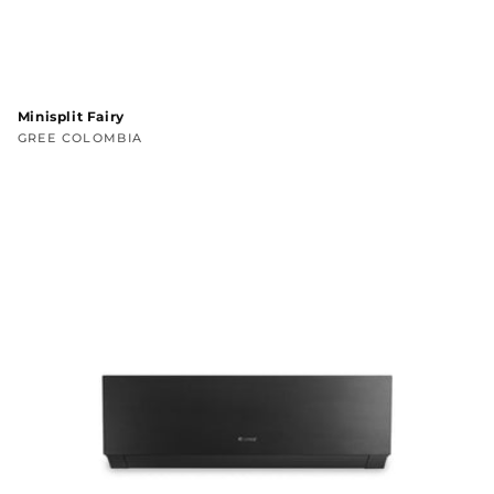
Minisplit Fairy
Proveedor:
GREE COLOMBIA
Precio
habitual