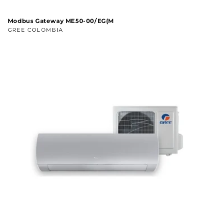
Modbus Gateway ME50-00/EG(M
Proveedor:
GREE COLOMBIA
Precio
habitual