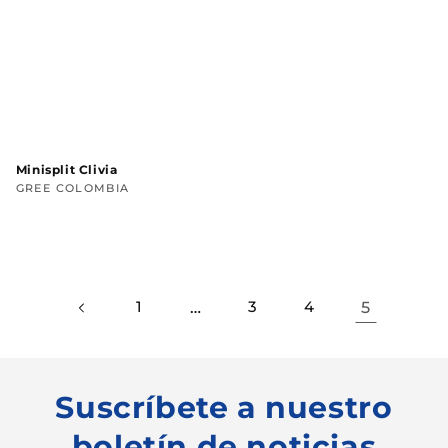
Minisplit Clivia
Proveedor:
GREE COLOMBIA
Precio
habitual
1
…
3
4
5
Suscríbete a nuestro
boletín de noticias