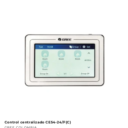
c
c
i
ó
n
:
Control centralizado CE54-24/F(C)
GREE COLOMBIA