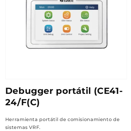
Abrir
elemento
Debugger portátil (CE41-
multimedia
1
en
24/F(C)
una
ventana
modal
Herramienta portátil de comisionamiento de
sistemas VRF.