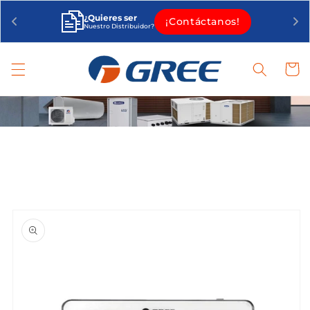
Ir
directamente
¿Quieres ser
¡Contáctanos!
al contenido
Nuestro Distribuidor?
Carrit
Ir
directamente
a la
información
del producto