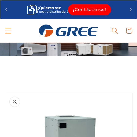
Ir
directamente
¿Quieres ser
¡Contáctanos!
al contenido
Nuestro Distribuidor?
Carrit
Ir
directamente
a la
información
del producto