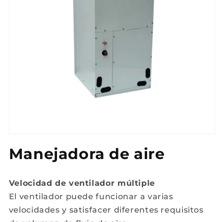
Abrir
elemento
Manejadora de aire
multimedia
1
en
una
ventana
Velocidad de ventilador múltiple
modal
El ventilador puede funcionar a varias
velocidades y satisfacer diferentes requisitos